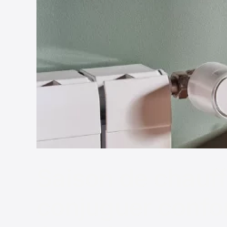
Saison de chauff
conjuguer confor