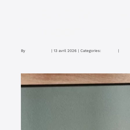
Le BioGNV : Une 
transport sans a
By
henry_imane
|
13 avril 2026
|
Categories:
Mobilité
|
0 Co