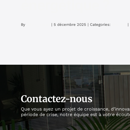
énergétique ?
By
admin_sasan
|
5 décembre 2025
|
Categories:
Mobilité
|
Contactez-nous
Que vous ayez un projet de croissance, d’innova
période de crise, notre équipe est à votre écout