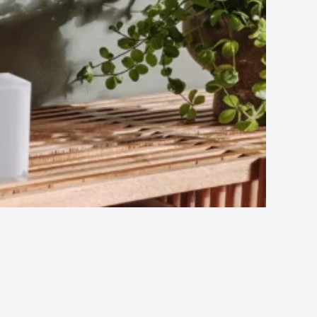
utions pour
sition