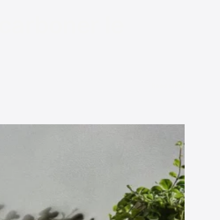
écarboner le
Read More