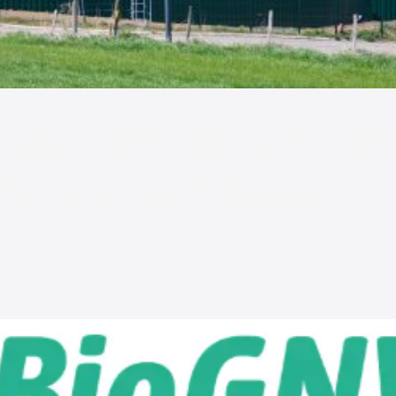
gaz vert dans le neu
ctures maîtrisées
ments