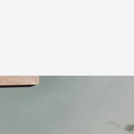
solution clé pour d
ttendre
mments