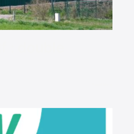
f : double
Read More