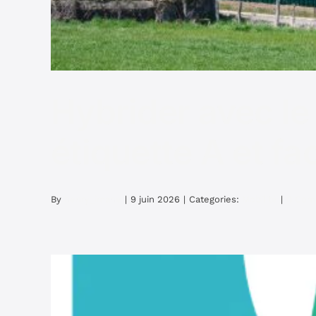
Hybrider avec le 
étiquette A et fa
By
henry_imane
|
9 juin 2026
|
Categories:
Mobilité
|
0 Com