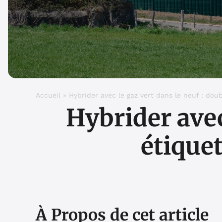
Accueil
»
Hybrider avec le gaz vert dans le neuf : doub
Hybrider avec
étiquet
À Propos de cet article