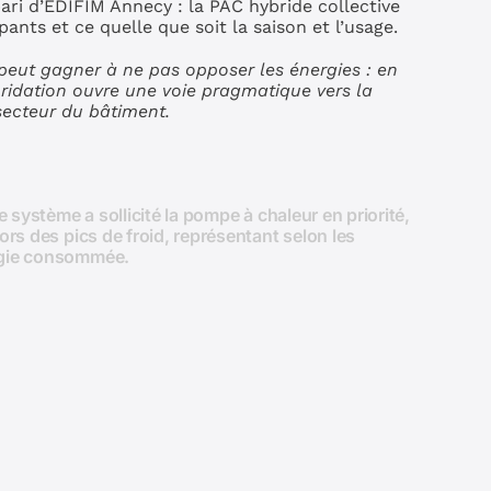
ari d’EDIFIM Annecy : la PAC hybride collective
nts et ce quelle que soit la saison et l’usage.
 peut gagner à ne pas opposer les énergies : en
bridation ouvre une voie pragmatique vers la
ecteur du bâtiment.
e système a sollicité la pompe à chaleur en priorité,
ors des pics de froid, représentant selon les
rgie consommée.