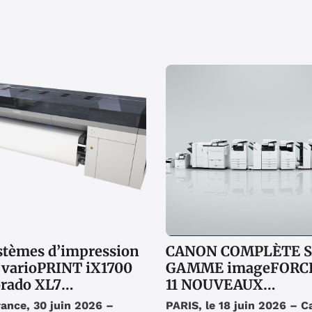
stèmes d’impression
CANON COMPLÈTE 
 varioPRINT iX1700
GAMME imageFORCE
orado XL7
11 NOUVEAUX
ensés aux Red Dot
MULTIFONCTIONS A
rance, 30 juin 2026 –
PARIS, le 18 juin 2026 – 