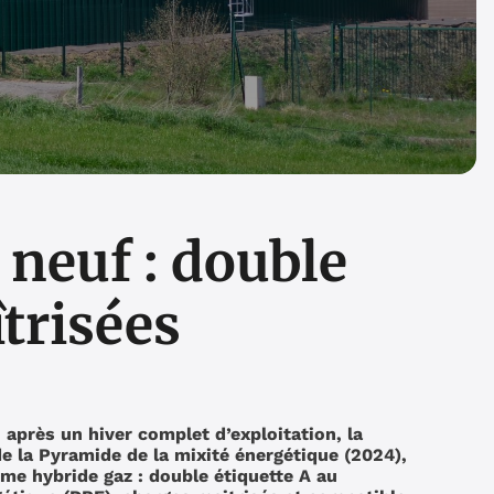
 neuf : double
îtrisées
 après un hiver complet d’exploitation, la
e la Pyramide de la mixité énergétique (2024),
me hybride gaz : double étiquette A au