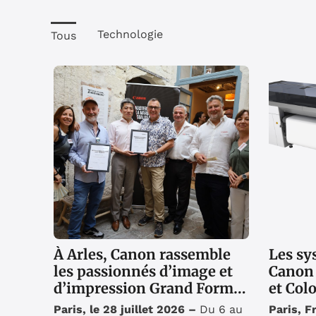
Technologie
Tous
À Arles, Canon rassemble
Les sy
les passionnés d’image et
Canon
d’impression Grand Format
et Col
autour de sa gamme
récomp
Paris, le 28 juillet 2026 –
Du 6 au
Paris, F