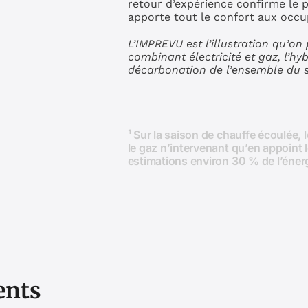
retour d’expérience confirme le p
apporte tout le confort aux occupa
L’IMPREVU est l’illustration qu’on
combinant électricité et gaz, l’hy
décarbonation de l’ensemble du s
¹ Sur la saison de chauffe écoulée, l
le gaz n’intervenant qu’en appoint l
estimations environ 30 % de l’éne
ents