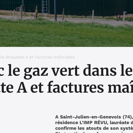
le étiquette A et factures maîtrisées
 le gaz vert dans le
te A et factures ma
A Saint-Julien-en-Genevois (74),
résidence L’IMP RÉVU, lauréate d
confirme les atouts de son systè