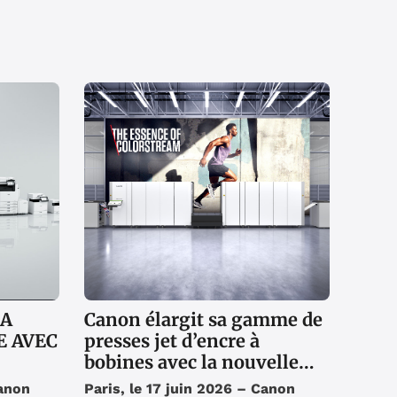
SA
Canon élargit sa gamme de
 AVEC
presses jet d’encre à
bobines avec la nouvelle
3
ColorStream 7000, conçue
Canon
Paris, le 17 juin 2026 – Canon