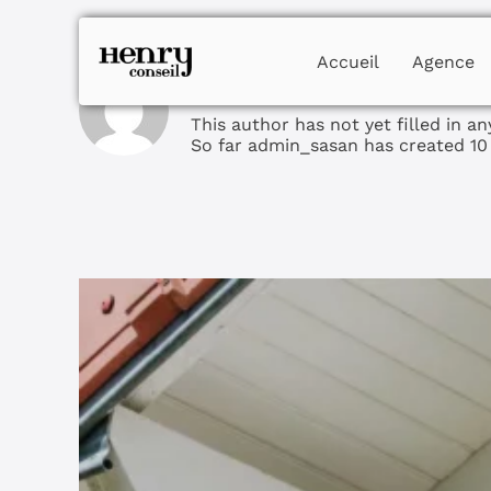
Skip
to
content
Accueil
Agence
About
admin_sasan
This author has not yet filled in any
So far admin_sasan has created 10 