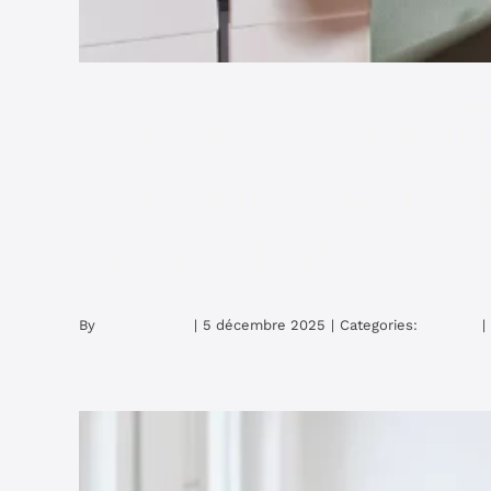
Saison de chauff
conjuguer confor
énergétique ?
By
admin_sasan
|
5 décembre 2025
|
Categories:
Mobilité
|