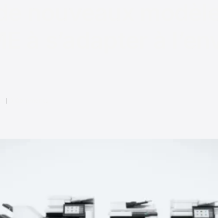
de nouveaux modèl
ME à s’adapter à l’e
e
|
0 Comments