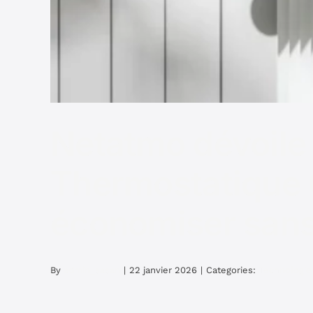
Netatmo dévoile 
Thermostatique 
économiser sans 
By
admin_sasan
|
22 janvier 2026
|
Categories:
Technologie