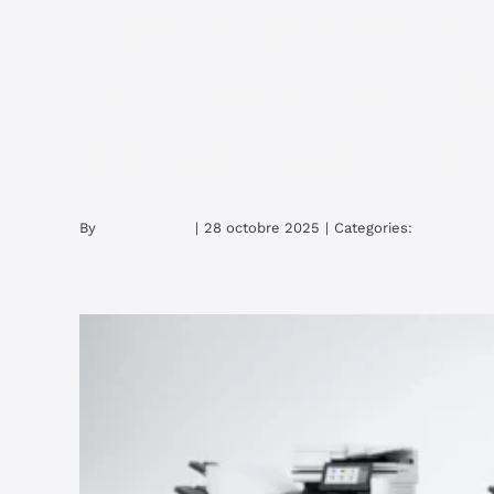
Canon annonce 
pour aider les P
travail moderne.
By
admin_sasan
|
28 octobre 2025
|
Categories:
Technologi