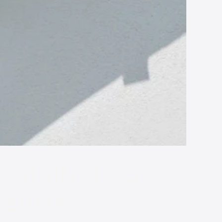
ORIGINAL, la
térieur