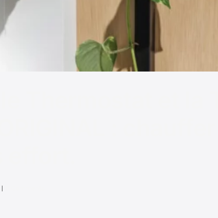
le Thermostat et la 
ORIGINAL : chauffer
effort.
|
0 Comments