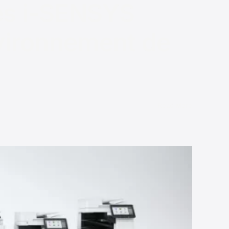
es i-SENSYS
nvironnement de
Read More