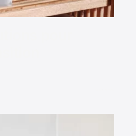
utions pour
sition
Read More