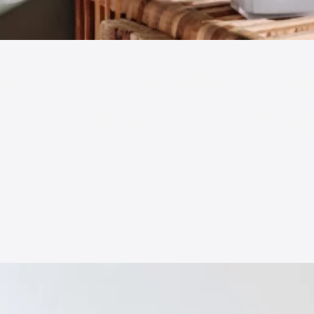
e 2025 : quelles sol
t, économies et tran
0 Comments