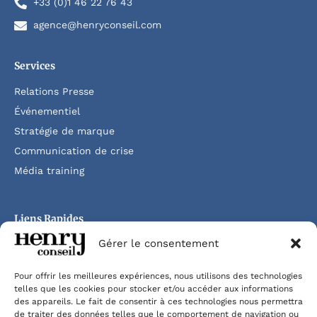
+33 (0)1 46 22 76 43
agence@henryconseil.com
Services
Relations Presse
Événementiel
Stratégie de marque
Communication de crise
Média training
Liens Rapides
Gérer le consentement
Accueil
Agence
Pour offrir les meilleures expériences, nous utilisons des technologies
Clients
telles que les cookies pour stocker et/ou accéder aux informations
des appareils. Le fait de consentir à ces technologies nous permettra
Productions
de traiter des données telles que le comportement de navigation ou