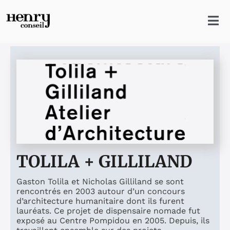
Skip
to
content
Tog
Nav
Accueil
Agence
Clients
Production
TOLILA + GILLILAND
Gaston Tolila et Nicholas Gilliland se sont
Dossier Presse
rencontrés en 2003 autour d’un concours
d’architecture humanitaire dont ils furent
lauréats. Ce projet de dispensaire nomade fut
Référence
exposé au Centre Pompidou en 2005. Depuis, ils