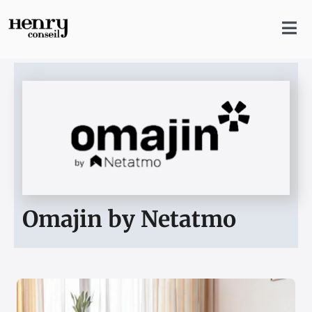
Skip
to
content
Tog
Nav
Accueil
Agence
Clients
Production
Omajin by Netatmo
Dossier Presse
Référence